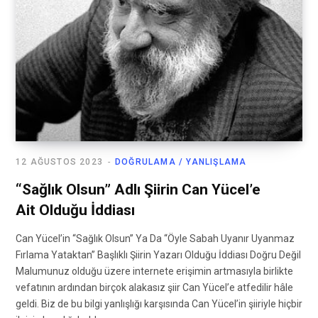
12 AĞUSTOS 2023
DOĞRULAMA / YANLIŞLAMA
“Sağlık Olsun” Adlı Şiirin Can Yücel’e
Ait Olduğu İddiası
Can Yücel’in “Sağlık Olsun” Ya Da “Öyle Sabah Uyanır Uyanmaz
Fırlama Yataktan” Başlıklı Şiirin Yazarı Olduğu İddiası Doğru Değil
Malumunuz olduğu üzere internete erişimin artmasıyla birlikte
vefatının ardından birçok alakasız şiir Can Yücel’e atfedilir hâle
geldi. Biz de bu bilgi yanlışlığı karşısında Can Yücel’in şiiriyle hiçbir