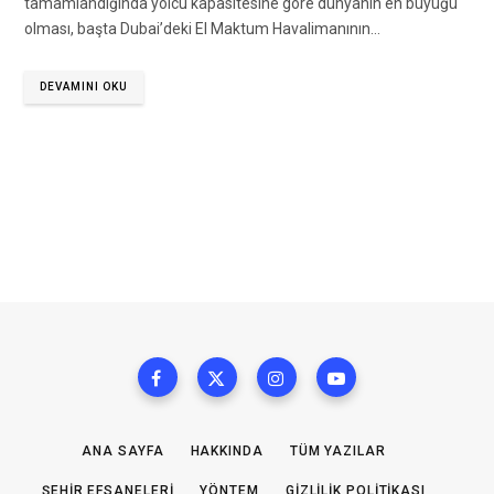
tamamlandığında yolcu kapasitesine göre dünyanın en büyüğü
olması, başta Dubai’deki El Maktum Havalimanının…
DEVAMINI OKU
ANA SAYFA
HAKKINDA
TÜM YAZILAR
ŞEHIR EFSANELERI
YÖNTEM
GIZLILIK POLITIKASI