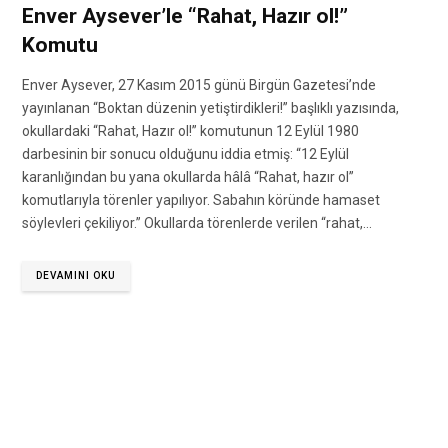
Enver Aysever’le “Rahat, Hazır ol!”
Komutu
Enver Aysever, 27 Kasım 2015 günü Birgün Gazetesi’nde
yayınlanan “Boktan düzenin yetiştirdikleri!” başlıklı yazısında,
okullardaki “Rahat, Hazır ol!” komutunun 12 Eylül 1980
darbesinin bir sonucu olduğunu iddia etmiş: “12 Eylül
karanlığından bu yana okullarda hâlâ “Rahat, hazır ol”
komutlarıyla törenler yapılıyor. Sabahın köründe hamaset
söylevleri çekiliyor.” Okullarda törenlerde verilen “rahat,…
DEVAMINI OKU