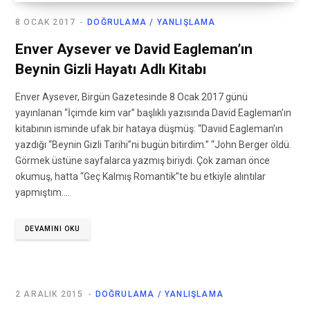
8 OCAK 2017
DOĞRULAMA / YANLIŞLAMA
Enver Aysever ve David Eagleman’ın
Beynin Gizli Hayatı Adlı Kitabı
Enver Aysever, Birgün Gazetesinde 8 Ocak 2017 günü
yayınlanan “İçimde kim var” başlıklı yazısında David Eagleman’ın
kitabının isminde ufak bir hataya düşmüş: “Davıid Eagleman’ın
yazdığı “Beynin Gizli Tarihi”ni bugün bitirdim.” “John Berger öldü.
Görmek üstüne sayfalarca yazmış biriydi. Çok zaman önce
okumuş, hatta “Geç Kalmış Romantik”te bu etkiyle alıntılar
yapmıştım.…
DEVAMINI OKU
2 ARALIK 2015
DOĞRULAMA / YANLIŞLAMA