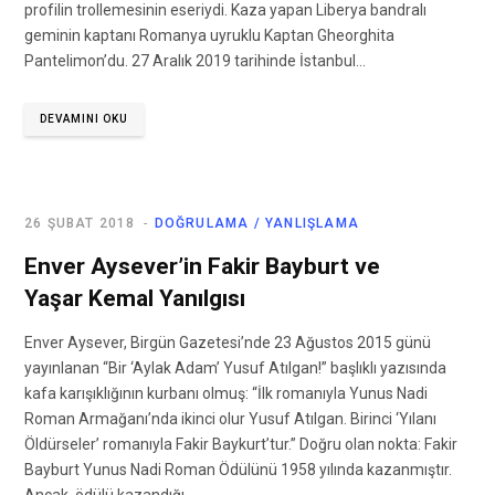
profilin trollemesinin eseriydi. Kaza yapan Liberya bandralı
geminin kaptanı Romanya uyruklu Kaptan Gheorghita
Pantelimon’du. 27 Aralık 2019 tarihinde İstanbul…
DEVAMINI OKU
26 ŞUBAT 2018
DOĞRULAMA / YANLIŞLAMA
Enver Aysever’in Fakir Bayburt ve
Yaşar Kemal Yanılgısı
Enver Aysever, Birgün Gazetesi’nde 23 Ağustos 2015 günü
yayınlanan “Bir ‘Aylak Adam’ Yusuf Atılgan!” başlıklı yazısında
kafa karışıklığının kurbanı olmuş: “İlk romanıyla Yunus Nadi
Roman Armağanı’nda ikinci olur Yusuf Atılgan. Birinci ‘Yılanı
Öldürseler’ romanıyla Fakir Baykurt’tur.” Doğru olan nokta: Fakir
Bayburt Yunus Nadi Roman Ödülünü 1958 yılında kazanmıştır.