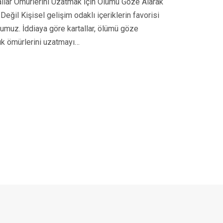
allar Ömürlerini Uzatmak İçin Ölümü Göze Alarak
Değil Kişisel gelişim odaklı içeriklerin favorisi
numuz. İddiaya göre kartallar, ölümü göze
llık ömürlerini uzatmayı…