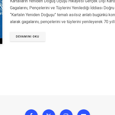
Kartalların Yeniden Doğuş Uçuşu Hikâyesi Gerçek Dışı Kart
Gagalarını, Pençelerini ve Tüylerini Yenilediği İddiası Doğru 
“Kartalın Yeniden Doğuşu” temalı asılsız anlatı bugünkü ko
alarak gagalarını, pençelerini ve tüylerini yenileyerek 70 yı
DEVAMINI OKU