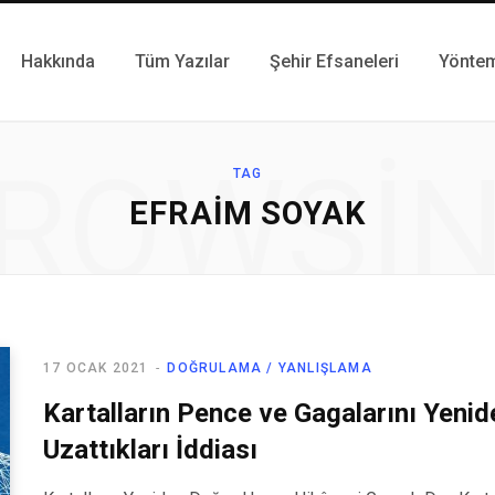
Hakkında
Tüm Yazılar
Şehir Efsaneleri
Yönte
ROWSI
TAG
EFRAIM SOYAK
17 OCAK 2021
DOĞRULAMA / YANLIŞLAMA
Kartalların Pence ve Gagalarını Yenid
Uzattıkları İddiası