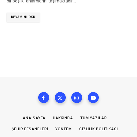
bir beşlik” anlamlarını taşımaktadır.…
DEVAMINI OKU
ANA SAYFA
HAKKINDA
TÜM YAZILAR
ŞEHIR EFSANELERI
YÖNTEM
GIZLILIK POLITIKASI