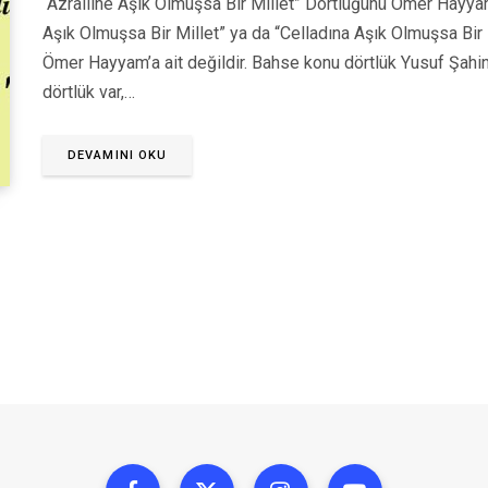
“Azrailine Aşık Olmuşsa Bir Millet” Dörtlüğünü Ömer Hayyam’a
Aşık Olmuşsa Bir Millet” ya da “Celladına Aşık Olmuşsa Bir 
Ömer Hayyam’a ait değildir. Bahse konu dörtlük Yusuf Şahin C
dörtlük var,…
DEVAMINI OKU