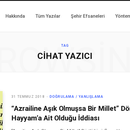
Hakkında
Tüm Yazılar
Şehir Efsaneleri
Yönte
ROWSI
TAG
CIHAT YAZICI
31 TEMMUZ 2018
DOĞRULAMA / YANLIŞLAMA
“Azrailine Aşık Olmuşsa Bir Millet” 
Hayyam’a Ait Olduğu İddiası