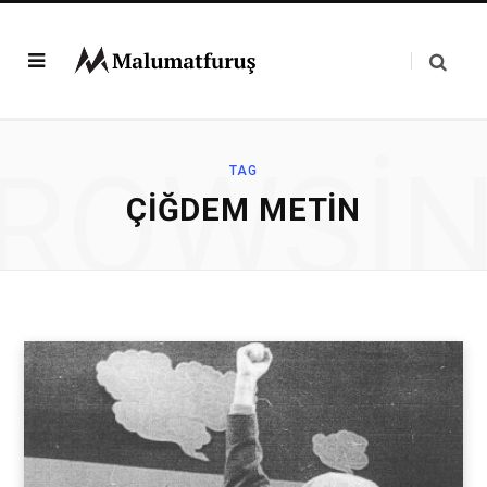
ROWSI
TAG
ÇIĞDEM METIN