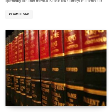
işlemediği örnekler mevcut. Bırakın tek kelimeyi, meramını tek…
DEVAMINI OKU