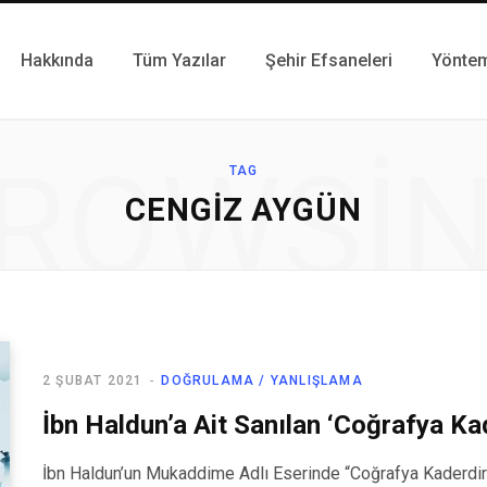
Hakkında
Tüm Yazılar
Şehir Efsaneleri
Yönte
ROWSI
TAG
CENGIZ AYGÜN
2 ŞUBAT 2021
DOĞRULAMA / YANLIŞLAMA
İbn Haldun’a Ait Sanılan ‘Coğrafya Ka
İbn Haldun’un Mukaddime Adlı Eserinde “Coğrafya Kaderdir” 