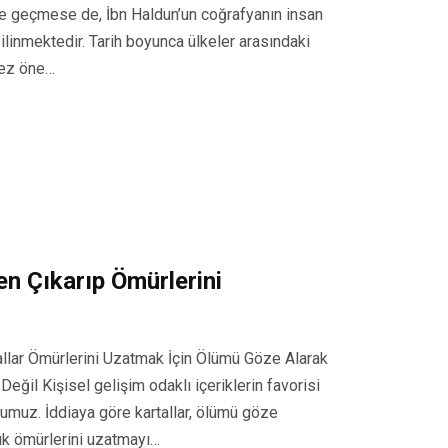
ade geçmese de, İbn Haldun’un coğrafyanın insan
ilinmektedir. Tarih boyunca ülkeler arasındaki
tez öne…
en Çıkarıp Ömürlerini
allar Ömürlerini Uzatmak İçin Ölümü Göze Alarak
Değil Kişisel gelişim odaklı içeriklerin favorisi
numuz. İddiaya göre kartallar, ölümü göze
llık ömürlerini uzatmayı…