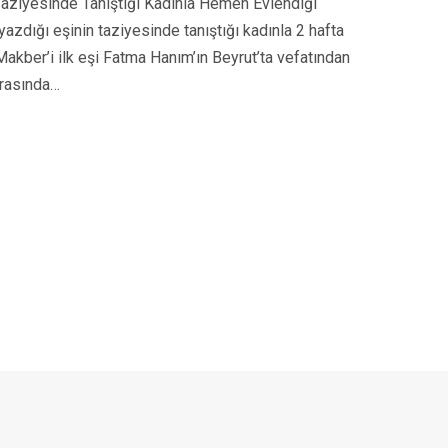
Taziyesinde Tanıştığı Kadınla Hemen Evlendiği
azdığı eşinin taziyesinde tanıştığı kadınla 2 hafta
akber’i ilk eşi Fatma Hanım’ın Beyrut’ta vefatından
onrasında…