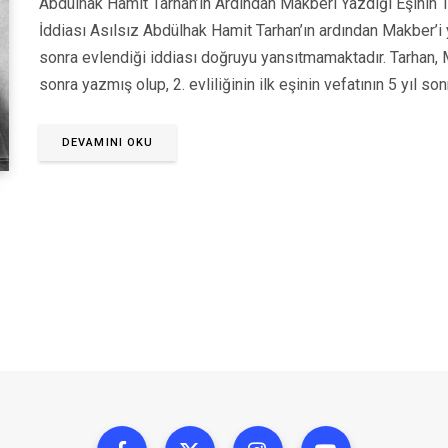
Abdülhak Hamit Tarhan’ın Ardından Makberi Yazdığı Eşinin 
İddiası Asılsız Abdülhak Hamit Tarhan’ın ardından Makber’i y
sonra evlendiği iddiası doğruyu yansıtmamaktadır. Tarhan, M
sonra yazmış olup, 2. evliliğinin ilk eşinin vefatının 5 yıl s
DEVAMINI OKU