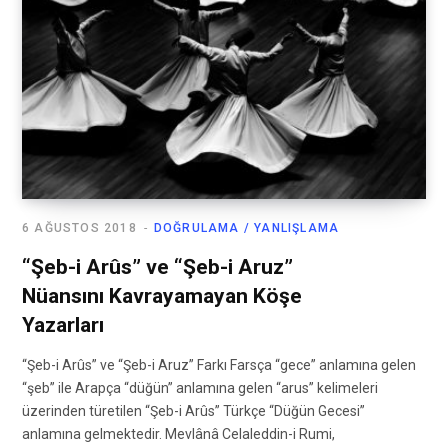
6 AĞUSTOS 2018
DOĞRULAMA / YANLIŞLAMA
“Şeb-i Arûs” ve “Şeb-i Aruz”
Nüansını Kavrayamayan Köşe
Yazarları
“Şeb-i Arûs” ve “Şeb-i Aruz” Farkı Farsça “gece” anlamına gelen
“şeb” ile Arapça “düğün” anlamına gelen “arus” kelimeleri
üzerinden türetilen “Şeb-i Arûs” Türkçe “Düğün Gecesi”
anlamına gelmektedir. Mevlânâ Celaleddin-i Rumi,