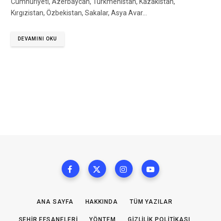
Cumhuriyeti, Azerbaycan, Türkmenistan, Kazakistan,
Kırgızistan, Özbekistan, Sakalar, Asya Avar…
DEVAMINI OKU
ANA SAYFA
HAKKINDA
TÜM YAZILAR
ŞEHIR EFSANELERI
YÖNTEM
GIZLILIK POLITIKASI