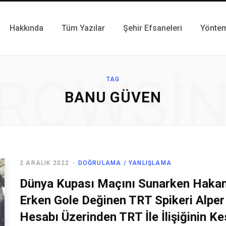
Hakkında
Tüm Yazılar
Şehir Efsaneleri
Yönte
ROWSI
TAG
BANU GÜVEN
2 ARALIK 2022
DOĞRULAMA / YANLIŞLAMA
Dünya Kupası Maçını Sunarken Hakan 
Erken Gole Değinen TRT Spikeri Alper B
Hesabı Üzerinden TRT İle İlişiğinin Ke