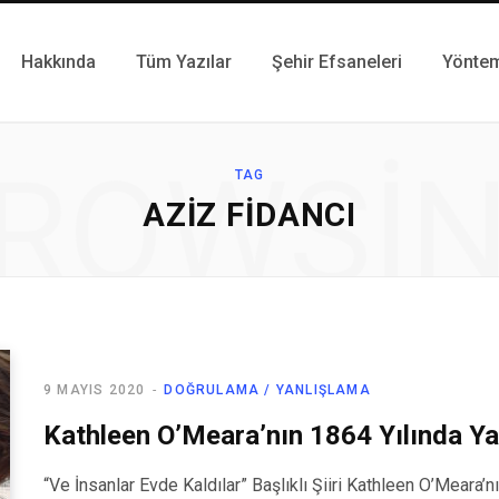
Hakkında
Tüm Yazılar
Şehir Efsaneleri
Yönte
ROWSI
TAG
AZIZ FIDANCI
9 MAYIS 2020
DOĞRULAMA / YANLIŞLAMA
Kathleen O’Meara’nın 1864 Yılında Yaz
“Ve İnsanlar Evde Kaldılar” Başlıklı Şiiri Kathleen O’Meara’