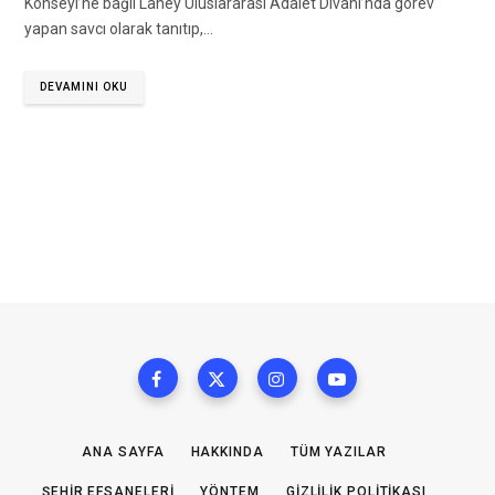
Konseyi’ne bağlı Lahey Uluslararası Adalet Divanı’nda görev
yapan savcı olarak tanıtıp,…
DEVAMINI OKU
ANA SAYFA
HAKKINDA
TÜM YAZILAR
ŞEHIR EFSANELERI
YÖNTEM
GIZLILIK POLITIKASI