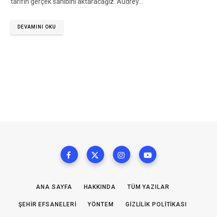
tarifin gerçek sahibini aktaracağız. Audrey…
DEVAMINI OKU
ANA SAYFA
HAKKINDA
TÜM YAZILAR
ŞEHIR EFSANELERI
YÖNTEM
GIZLILIK POLITIKASI