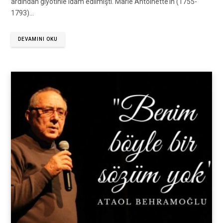
ardından giyotinle idam edilmişti. Marie Antoinette’in (1755-
1793)…
DEVAMINI OKU