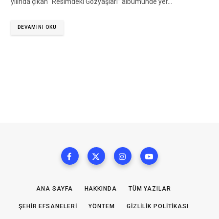
yılında çıkan “Resimdeki Gözyaşları” albümünde yer…
DEVAMINI OKU
ANA SAYFA
HAKKINDA
TÜM YAZILAR
ŞEHIR EFSANELERI
YÖNTEM
GIZLILIK POLITIKASI