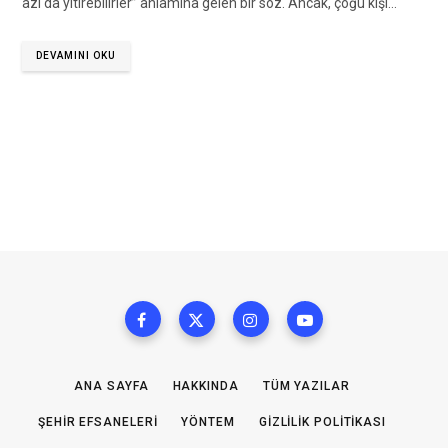
azı da yitirebilirler” anlamına gelen bir söz. Ancak, çoğu kişi…
DEVAMINI OKU
ANA SAYFA
HAKKINDA
TÜM YAZILAR
ŞEHIR EFSANELERI
YÖNTEM
GIZLILIK POLITIKASI