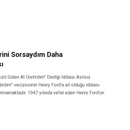
erini Sorsaydım Daha
sı
zlı Giden At Üretirdim” Dediği İddiası Asılsız
etirdim” vecizesinin Henry Ford’a ait olduğu iddiası
unmamaktadır. 1947 yılında vefat eden Henry Ford’un