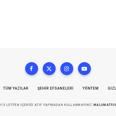
TÜM YAZILAR
ŞEHIR EFSANELERI
YÖNTEM
GIZL
015 LÜTFEN IÇERIĞI ATIF YAPMADAN KULLANMAYINIZ
MALUMATFU