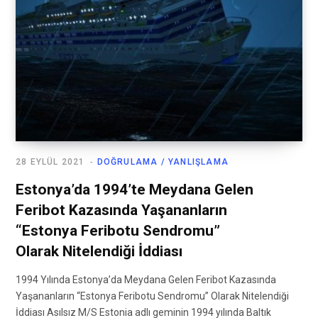
28 EYLÜL 2021
DOĞRULAMA / YANLIŞLAMA
Estonya’da 1994’te Meydana Gelen
Feribot Kazasında Yaşananların
“Estonya Feribotu Sendromu”
Olarak Nitelendiği İddiası
1994 Yılında Estonya’da Meydana Gelen Feribot Kazasında
Yaşananların “Estonya Feribotu Sendromu” Olarak Nitelendiği
İddiası Asılsız M/S Estonia adlı geminin 1994 yılında Baltık