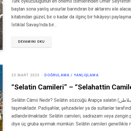
Türk öykücülüğünün en önemli isimlerinden Ömer Seyfettin’in
baştan sona yanlış unsurlar barındıran bir aktarımı ele alaca
kitabından güzel, bir o kadar da ilginç bir hikâyeyi paylaşma
İstiklal Savaşı’nda bir…
DEVAMINI OKU
23 MART 2023
DOĞRULAMA / YANLIŞLAMA
“Selatin Camileri” – “Selahattin Camil
Selâtin Câmii Nedir? Selâtin sözcüğü Arapça salatin (سلاطن) sözcüğüne dayanmakta olup “sultanlar” anlamını
taşımaktadır. Padişahlar, şehzadeler ya da sultanlar tarafınd
adlandırılmaktadır. Selâtin camileri, sadrazam veya zengin 
diye üç gruba ayırmak mümkün. Selâtin camileri genellikle