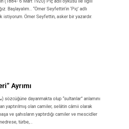
 (1884- 6 Mart 1920) Piç adlı öyküsü ile ilgili
ğız. Başlayalım… “Ömer Seyfettin’in ‘Piç’ adlı
k istiyorum. Ömer Seyfettin, asker bir yazardır.
eri” Ayrımı
an yaptırılmış olan camiler, selâtin câmii olarak
paşa ve şahısların yaptırdığı camiler ve mescidler
 medrese, türbe,…