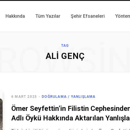
Hakkında
Tüm Yazılar
Şehir Efsaneleri
Yönte
ROWSI
TAG
ALI GENÇ
6 MART 2025
DOĞRULAMA / YANLIŞLAMA
Ömer Seyfettin’in Filistin Cephesinden
Adlı Öykü Hakkında Aktarılan Yanlışla