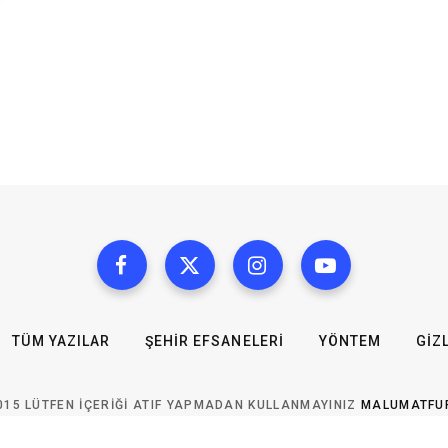
TÜM YAZILAR
ŞEHIR EFSANELERI
YÖNTEM
GIZL
015 LÜTFEN IÇERIĞI ATIF YAPMADAN KULLANMAYINIZ
MALUMATFU