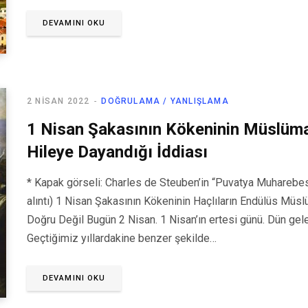
DEVAMINI OKU
2 NISAN 2022
DOĞRULAMA / YANLIŞLAMA
1 Nisan Şakasının Kökeninin Müslüman
Hileye Dayandığı İddiası
* Kapak görseli: Charles de Steuben’in “Puvatya Muharebesi” 
alıntı) 1 Nisan Şakasının Kökeninin Haçlıların Endülüs Müsl
Doğru Değil Bugün 2 Nisan. 1 Nisan’ın ertesi günü. Dün gele
Geçtiğimiz yıllardakine benzer şekilde…
DEVAMINI OKU