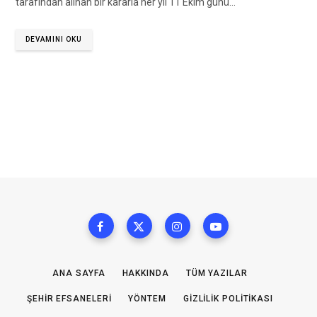
tarafından alınan bir kararla her yıl 11 Ekim günü…
DEVAMINI OKU
ANA SAYFA
HAKKINDA
TÜM YAZILAR
ŞEHIR EFSANELERI
YÖNTEM
GIZLILIK POLITIKASI