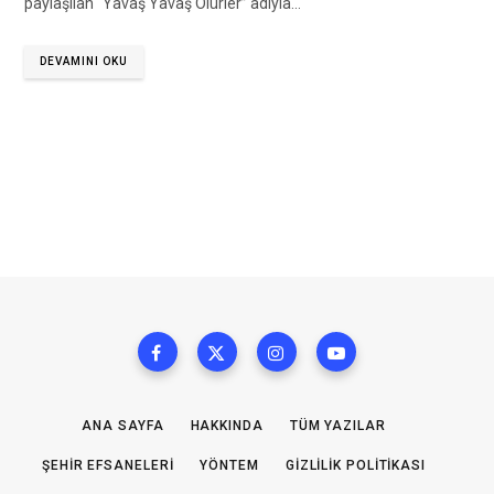
paylaşılan “Yavaş Yavaş Ölürler” adıyla…
DEVAMINI OKU
ANA SAYFA
HAKKINDA
TÜM YAZILAR
ŞEHIR EFSANELERI
YÖNTEM
GIZLILIK POLITIKASI