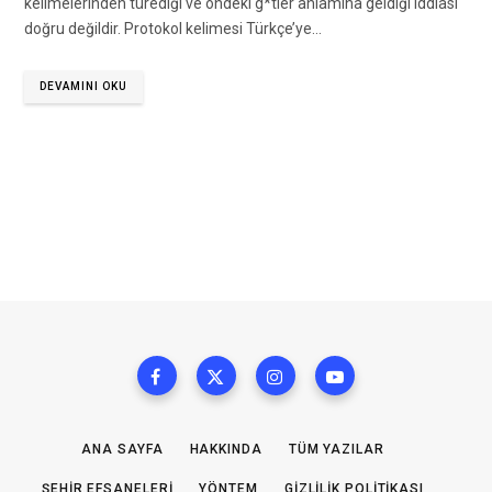
kelimelerinden türediği ve öndeki g*tler anlamına geldiği iddiası
doğru değildir. Protokol kelimesi Türkçe’ye…
DEVAMINI OKU
ANA SAYFA
HAKKINDA
TÜM YAZILAR
ŞEHIR EFSANELERI
YÖNTEM
GIZLILIK POLITIKASI