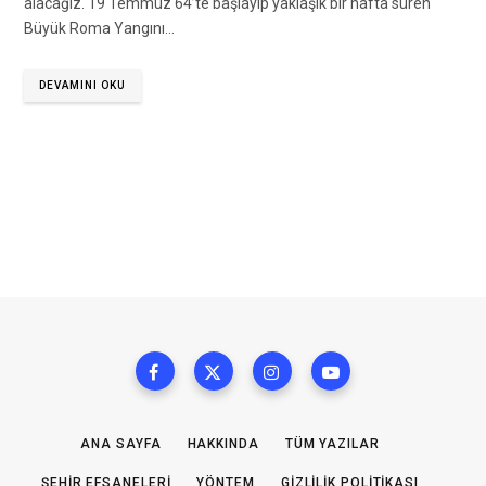
alacağız. 19 Temmuz 64’te başlayıp yaklaşık bir hafta süren
Büyük Roma Yangını…
DEVAMINI OKU
ANA SAYFA
HAKKINDA
TÜM YAZILAR
ŞEHIR EFSANELERI
YÖNTEM
GIZLILIK POLITIKASI