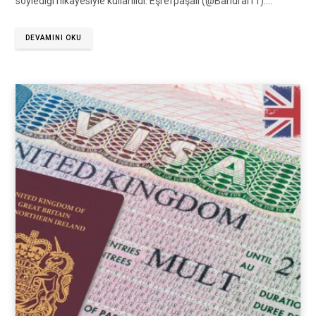
söylediği hikâyesiyle kullanıldı. Eşrefpaşalı (@Bandral11):…
DEVAMINI OKU