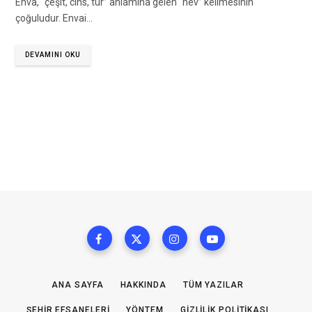
Enva, “çeşit, cins, tür” anlamına gelen “nev” kelimesinin
çoğuludur. Envai…
DEVAMINI OKU
ANA SAYFA
HAKKINDA
TÜM YAZILAR
ŞEHIR EFSANELERI
YÖNTEM
GIZLILIK POLITIKASI