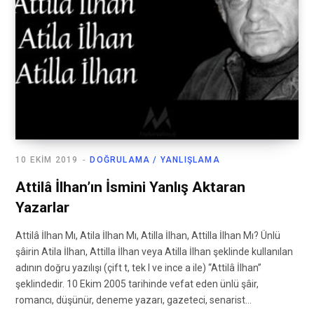
10 EKIM 2019
DOĞRULAMA / YANLIŞLAMA
Attilâ İlhan’ın İsmini Yanlış Aktaran
Yazarlar
Attilâ İlhan Mı, Atila İlhan Mı, Atilla İlhan, Attilla İlhan Mı? Ünlü
şâirin Atila İlhan, Attilla İlhan veya Atilla İlhan şeklinde kullanılan
adının doğru yazılışı (çift t, tek l ve ince a ile) “Attilâ İlhan”
şeklindedir. 10 Ekim 2005 tarihinde vefat eden ünlü şâir,
romancı, düşünür, deneme yazarı, gazeteci, senarist…