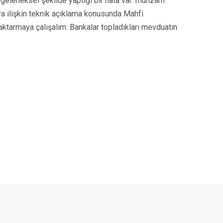
n geleneksel şekilde yaptığı bir hata var: munzam
onuya ilişkin teknik açıklama konusunda Mahfi
aktarmaya çalışalım: Bankalar topladıkları mevduatın