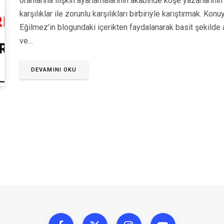
oranlarına ilişkin ayarlamalarının akabinde köşe yazarlarını
karşılıklar ile zorunlu karşılıkları birbiriyle karıştırmak. K
Eğilmez’in blogundaki içerikten faydalanarak basit şekilde 
ve…
DEVAMINI OKU