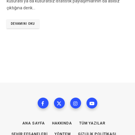
küsuratlı ya da küsuratsız istatistik paylaşımlarının da asılsız
çıktığına denk…
DEVAMINI OKU
ANA SAYFA
HAKKINDA
TÜM YAZILAR
ŞEHIR EFSANELERI
YÖNTEM
GIZLILIK POLITIKASI