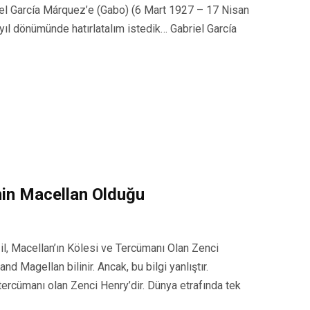
riel García Márquez’e (Gabo) (6 Mart 1927 – 17 Nisan
ıl dönümünde hatırlatalım istedik… Gabriel García
nin Macellan Olduğu
il, Macellan’ın Kölesi ve Tercümanı Olan Zenci
nd Magellan bilinir. Ancak, bu bilgi yanlıştır.
 tercümanı olan Zenci Henry’dir. Dünya etrafında tek