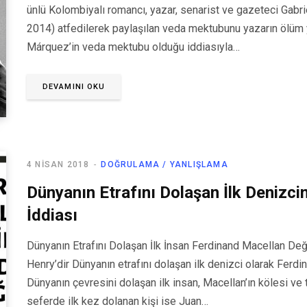
ünlü Kolombiyalı romancı, yazar, senarist ve gazeteci Gab
2014) atfedilerek paylaşılan veda mektubunu yazarın ölüm y
Márquez’in veda mektubu olduğu iddiasıyla…
DEVAMINI OKU
4 NISAN 2018
DOĞRULAMA / YANLIŞLAMA
Dünyanın Etrafını Dolaşan İlk Denizci
İddiası
Dünyanın Etrafını Dolaşan İlk İnsan Ferdinand Macellan Değ
Henry’dir Dünyanın etrafını dolaşan ilk denizci olarak Ferdina
Dünyanın çevresini dolaşan ilk insan, Macellan’ın kölesi ve
seferde ilk kez dolanan kişi ise Juan…