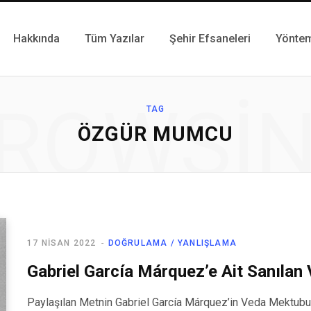
Hakkında
Tüm Yazılar
Şehir Efsaneleri
Yönte
ROWSI
TAG
ÖZGÜR MUMCU
17 NISAN 2022
DOĞRULAMA / YANLIŞLAMA
Gabriel García Márquez’e Ait Sanıla
Paylaşılan Metnin Gabriel García Márquez’in Veda Mektubu