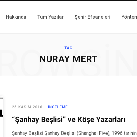
Hakkında
Tüm Yazılar
Şehir Efsaneleri
Yönte
ROWSI
TAG
NURAY MERT
25 KASIM 2016
İNCELEME
“Şanhay Beşlisi” ve Köşe Yazarları
Şanhay Beşlisi Şanhay Beşlisi (Shanghai Five), 1996 tarihi