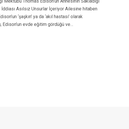
diği Mektubu Thomas Edison’un Annesinin Sakladığı
diası Asılsız Unsurlar İçeriyor Ailesine hitaben
son’un ‘şaşkın’ ya da ‘akıl hastası’ olarak
ı, Edison’un evde eğitim gördüğü ve…