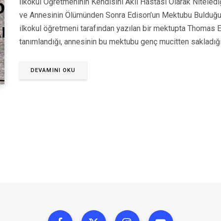
İlkokul Öğretmeninin Kendisini Akıl Hastası Olarak Nitele
ve Annesinin Ölümünden Sonra Edison’un Mektubu Bulduğu İd
ilkokul öğretmeni tarafından yazılan bir mektupta Thomas Edi
tanımlandığı, annesinin bu mektubu genç mucitten sakladığ
DEVAMINI OKU