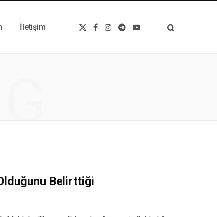
m
İletişim
X
F
I
T
Y
(
a
n
e
o
T
c
s
l
u
w
e
t
e
T
i
b
a
g
u
t
o
g
r
b
NG
t
o
r
a
e
e
k
a
m
r
m
)
lduğunu Belirttiği