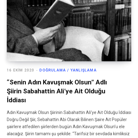
16 EKIM 2020
DOĞRULAMA / YANLIŞLAMA
“Senin Adın Kavuşmak Olsun” Adlı
Şiirin Sabahattin Ali’ye Ait Olduğu
İddiası
Adın Kavuşmak Olsun Şiirinin Sabahattin Ali’ye Ait Olduğu İddiası
Doğru Değil Şiir, Sebahattin Abi Olarak Bilinen Şaire Ait Popüler
şairlere atfedilen şiirlerden bugün Adın Kavuşmak Olsun’u ele
alacağız. Şiirin tamamı şu şekilde: “Tarifsiz bir sevdada kimliksiz