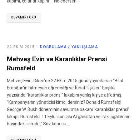
kapımı, çalarlar kapını”, “Ne edersen…
DEVAMINI OKU
22 EKIM 2015
DOĞRULAMA / YANLIŞLAMA
Mehveş Evin ve Karanlıklar Prensi
Rumsfeld
Mehveş Evin, Diken’de 22 Ekim 2015 günü yayımlanan “Bilal
Erdoğan’ın bitmeyen öğrenciliği ve tuhaf ilişkiler” başlıklı
yazısında “karanlıklar prensi” lakabını yanlış kişiye atfetmiş:
“Kampanyanın yöneticisi kimdi dersiniz? Donald Rumsfeld!
George W. Bush döneminin savunma bakanı ‘karanlıklar prensi’
lakaplı Rumsfeld, 11 Eylül sonrası Afganistan ve Irak işgallerinin
başındaki isimdi…” Söz konusu…