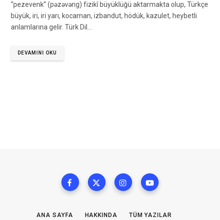
“pezevenk” (pəzəvəng) fizikî büyüklüğü aktarmakta olup, Türkçe
büyük, iri, iri yarı, kocaman, izbandut, hödük, kazulet, heybetli
anlamlarına gelir. Türk Dil…
DEVAMINI OKU
ANA SAYFA
HAKKINDA
TÜM YAZILAR