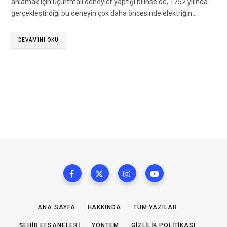
anlamak için uçurtmalı deneyler yaptığı bilinse de, 1752 yılında
gerçekleştirdiği bu deneyin çok daha öncesinde elektriğin…
DEVAMINI OKU
ANA SAYFA
HAKKINDA
TÜM YAZILAR
ŞEHIR EFSANELERI
YÖNTEM
GIZLILIK POLITIKASI