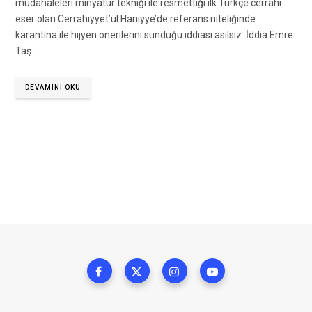
müdahaleleri minyatür tekniği ile resmettiği ilk Türkçe cerrahi
eser olan Cerrahiyyet’ül Haniyye’de referans niteliğinde
karantina ile hijyen önerilerini sunduğu iddiası asılsız. İddia Emre
Taş…
DEVAMINI OKU