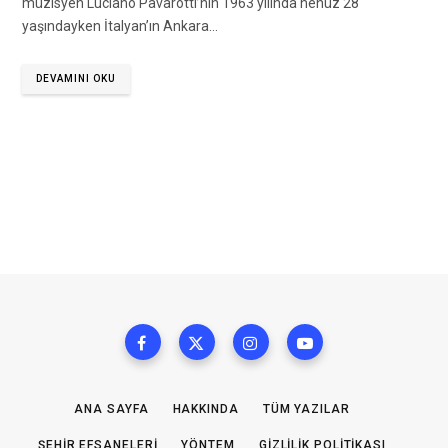
müzisyen Luciano Pavarotti’nin 1963 yılında henüz 28
yaşındayken İtalyan’ın Ankara…
DEVAMINI OKU
ANA SAYFA
HAKKINDA
TÜM YAZILAR
ŞEHIR EFSANELERI
YÖNTEM
GIZLILIK POLITIKASI