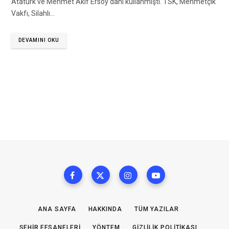
Atatürk ve Mehmet Akif Ersoy dahi kullanmıştı. TSK, Mehmetçik
Vakfı, Silahlı…
DEVAMINI OKU
ANA SAYFA
HAKKINDA
TÜM YAZILAR
ŞEHIR EFSANELERI
YÖNTEM
GIZLILIK POLITIKASI