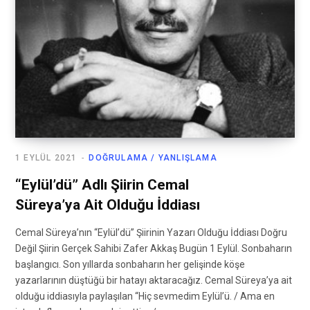
1 EYLÜL 2021
DOĞRULAMA / YANLIŞLAMA
“Eylül’dü” Adlı Şiirin Cemal
Süreya’ya Ait Olduğu İddiası
Cemal Süreya’nın “Eylül’dü” Şiirinin Yazarı Olduğu İddiası Doğru
Değil Şiirin Gerçek Sahibi Zafer Akkaş Bugün 1 Eylül. Sonbaharın
başlangıcı. Son yıllarda sonbaharın her gelişinde köşe
yazarlarının düştüğü bir hatayı aktaracağız. Cemal Süreya’ya ait
olduğu iddiasıyla paylaşılan “Hiç sevmedim Eylül’ü. / Ama en