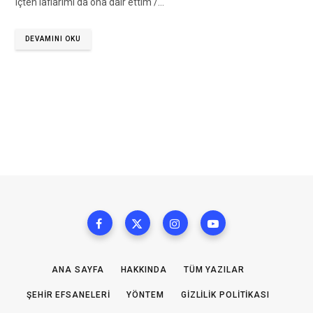
içten laflarımı da ona dair ettim /…
DEVAMINI OKU
ANA SAYFA
HAKKINDA
TÜM YAZILAR
ŞEHIR EFSANELERI
YÖNTEM
GIZLILIK POLITIKASI