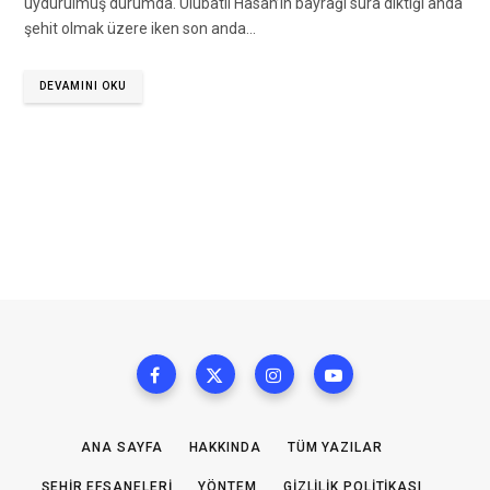
uydurulmuş durumda. Ulubatlı Hasan’ın bayrağı sura diktiği anda
şehit olmak üzere iken son anda…
DEVAMINI OKU
ANA SAYFA
HAKKINDA
TÜM YAZILAR
ŞEHIR EFSANELERI
YÖNTEM
GIZLILIK POLITIKASI