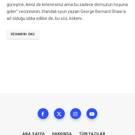
güreşme, ikiniz de kirlenirsiniz ama bu sadece domuzun hoşuna
gider” vecizesinin, İrlandalı oyun yazarı George Bernard Shaw’a
ait olduğu iddia edilse de; bu söz, kökeni…
DEVAMINI OKU
ANA SAYFA
HAKKINDA
TÜM YAZILAR