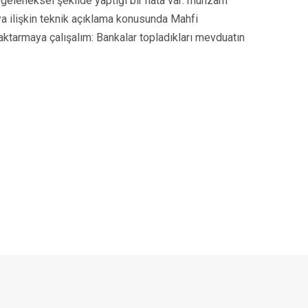
n geleneksel şekilde yaptığı bir hata var: munzam
onuya ilişkin teknik açıklama konusunda Mahfi
aktarmaya çalışalım: Bankalar topladıkları mevduatın