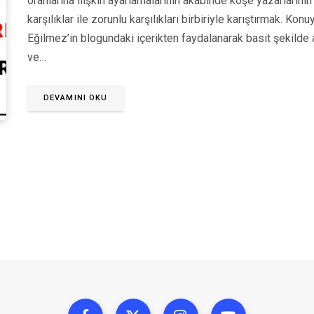
oranlarına ilişkin ayarlamalarının akabinde köşe yazarlarını
karşılıklar ile zorunlu karşılıkları birbiriyle karıştırmak. K
Eğilmez’in blogundaki içerikten faydalanarak basit şekilde 
ve…
DEVAMINI OKU