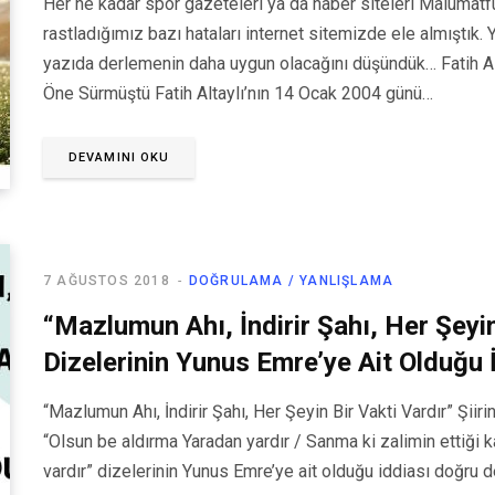
Her ne kadar spor gazeteleri ya da haber siteleri Malumatf
rastladığımız bazı hataları internet sitemizde ele almıştık. 
yazıda derlemenin daha uygun olacağını düşündük… Fatih Al
Öne Sürmüştü Fatih Altaylı’nın 14 Ocak 2004 günü…
DEVAMINI OKU
7 AĞUSTOS 2018
DOĞRULAMA / YANLIŞLAMA
“Mazlumun Ahı, İndirir Şahı, Her Şeyin
Dizelerinin Yunus Emre’ye Ait Olduğu 
“Mazlumun Ahı, İndirir Şahı, Her Şeyin Bir Vakti Vardır” Şii
“Olsun be aldırma Yaradan yardır / Sanma ki zalimin ettiği kâ
vardır” dizelerinin Yunus Emre’ye ait olduğu iddiası doğru d