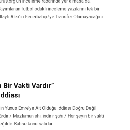
urus.org’un inceleme radarında yer almasa da,
Yayımlanan futbol odaklı inceleme yazılarını tek bir
taylı Alex’in Fenerbahçe’ye Transfer Olamayacağını
 Bir Vakti Vardır”
İddiası
rinin Yunus Emre’ye Ait Olduğu İddiası Doğru Değil
rdır / Mazlumun ahı, indirir şahı / Her şeyin bir vakti
eğildir. Bahse konu satırlar…