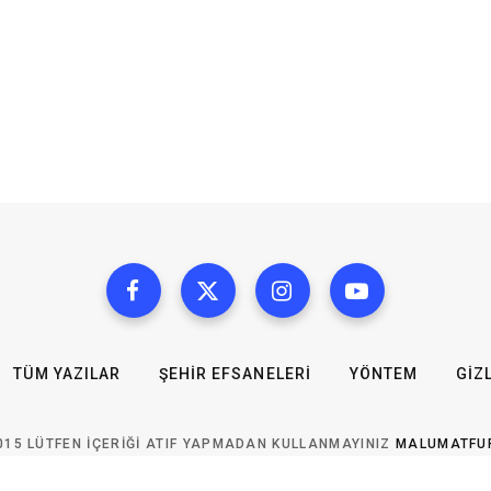
TÜM YAZILAR
ŞEHIR EFSANELERI
YÖNTEM
GIZL
015 LÜTFEN IÇERIĞI ATIF YAPMADAN KULLANMAYINIZ
MALUMATFU