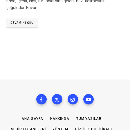
Enva, “çeşit, cins, tür” anlamına gelen “nev” kelimesinin
çoğuludur. Envai…
DEVAMINI OKU
ANA SAYFA
HAKKINDA
TÜM YAZILAR
ŞEHIR EFSANELERI
YÖNTEM
GIZLILIK POLITIKASI