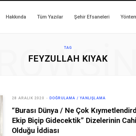
Hakkında
Tüm Yazılar
Şehir Efsaneleri
Yönte
ROWSI
TAG
FEYZULLAH KIYAK
28 ARALIK 2020
DOĞRULAMA / YANLIŞLAMA
“Burası Dünya / Ne Çok Kıymetlendirdik
Ekip Biçip Gidecektik” Dizelerinin Cahi
Olduğu İddiası