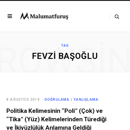
ROWSI
TAG
FEVZI BAŞOĞLU
8 AĞUSTOS 2019
DOĞRULAMA / YANLIŞLAMA
Politika Kelimesinin “Poli” (Çok) ve
“Tika” (Yüz) Kelimelerinden Türediği
ve İkiyüzlülük Anlamına Geldiği