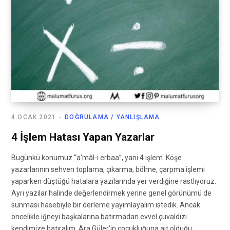
4 OCAK 2021
DOĞRULAMA / YANLIŞLAMA
4 İşlem Hatası Yapan Yazarlar
Bugünkü konumuz “a’mâl-i erbaa”, yani 4 işlem. Köşe
yazarlarının sehven toplama, çıkarma, bölme, çarpma işlemi
yaparken düştüğü hatalara yazılarında yer verdiğine rastlıyoruz.
Ayrı yazılar halinde değerlendirmek yerine genel görünümü de
sunması hasebiyle bir derleme yayımlayalım istedik. Ancak
öncelikle iğneyi başkalarına batırmadan evvel çuvaldızı
kendimize batıralım. Ara Güler’in çocukluğuna ait olduğu…